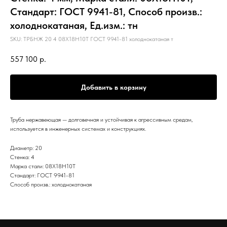
Стандарт: ГОСТ 9941-81, Способ произв.:
холоднокатаная, Ед.изм.: тн
SKU:
ТРБНЖ 20 4 08Х18Н10Т ГОСТ 9941-81 холоднокатаная т
557 100
р.
Добавить в корзину
Труба нержавеющая — долговечная и устойчивая к агрессивным средам,
используется в инженерных системах и конструкциях.
Диаметр: 20
Стенка: 4
Марка стали: 08Х18Н10Т
Стандарт: ГОСТ 9941-81
Способ произв.: холоднокатаная