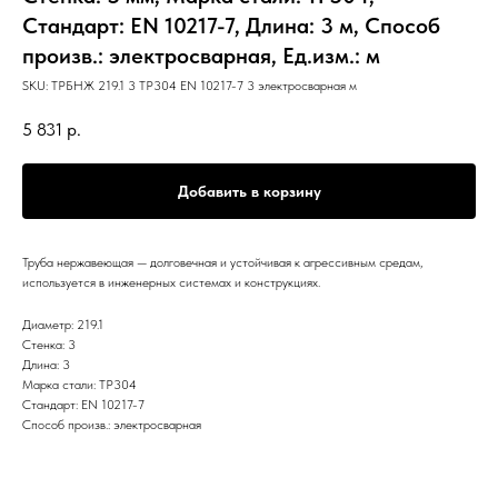
Стандарт: EN 10217-7, Длина: 3 м, Способ
произв.: электросварная, Ед.изм.: м
SKU:
ТРБНЖ 219.1 3 TP304 EN 10217-7 3 электросварная м
5 831
р.
Добавить в корзину
Труба нержавеющая — долговечная и устойчивая к агрессивным средам,
используется в инженерных системах и конструкциях.
Диаметр: 219.1
Стенка: 3
Длина: 3
Марка стали: TP304
Стандарт: EN 10217-7
Способ произв.: электросварная