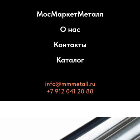
МосМаркетМеталл
О нас
Контакты
Каталог
info@mmmetall.ru
+7 912 041 20 88