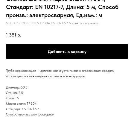
Стандарт: EN 10217-7, Длина: 5 м, Способ
произв.: электросварная, Ед.изм.: м
SKU:
ТРБНЖ 60.3 2.5 TP304 EN 10217-7 5 электросварная м
1 381
р.
Добавить в корзину
Труба нержавеющая — долговечная и устойчивая к агрессивным средам,
используется в инженерных системах и конструкциях.
Диаметр: 60.3
Стенка: 2.5
Длина: 5
Марка стали: TP304
Стандарт: EN 10217-7
Способ произв.: электросварная