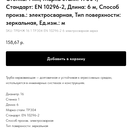
Стандарт: EN 10296-2, Длина: 6 м, Способ
произв.: электросварная, Тип поверхности:
зеркальная, Ед.изм.: м
SKU:
ТРБНЖ 16 1 TP304 EN 10296-2 6 электросварная зерка
158,67
р.
Добавить в корзину
Труба нержавеющая — долговечная и устойчивая к агрессивным средам,
используется в инженерных системах и конструкциях.
Диаметр: 16
Стенка: 1
Длина: 6
Марка стали: TP304
Стандарт: EN 10296-2
Способ произв.: электросварная
Тип поверхности: зеркальная