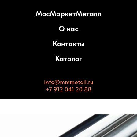
МосМаркетМеталл
О нас
Контакты
Каталог
info@mmmetall.ru
+7 912 041 20 88