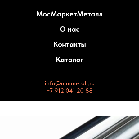
МосМаркетМеталл
О нас
Контакты
Каталог
info@mmmetall.ru
+7 912 041 20 88