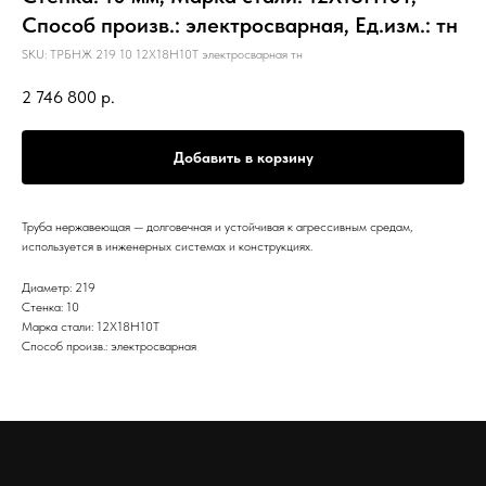
Способ произв.: электросварная, Ед.изм.: тн
SKU:
ТРБНЖ 219 10 12Х18Н10Т электросварная тн
2 746 800
р.
Добавить в корзину
Труба нержавеющая — долговечная и устойчивая к агрессивным средам,
используется в инженерных системах и конструкциях.
Диаметр: 219
Стенка: 10
Марка стали: 12Х18Н10Т
Способ произв.: электросварная