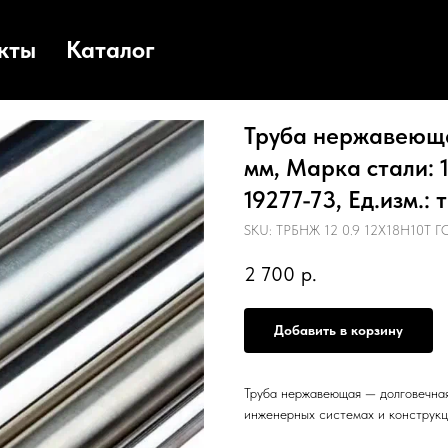
кты
Каталог
Труба нержавеющая
мм, Марка стали: 
19277-73, Ед.изм.: 
SKU:
ТРБНЖ 12 0.9 12Х18Н10Т ГО
2 700
р.
Добавить в корзину
Труба нержавеющая — долговечная
инженерных системах и конструкц