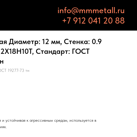
info@mmmetall.ru
+7 912 041 20 88
 Диаметр: 12 мм, Стенка: 0.9
12Х18Н10Т, Стандарт: ГОСТ
тн
СТ 19277-73 тн
 и устойчивая к агрессивным средам, используется в
иях.