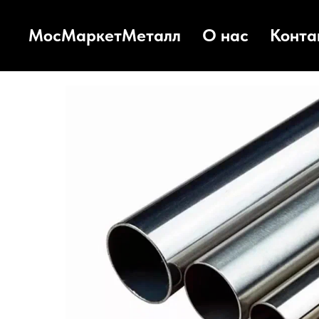
МосМаркетМеталл
О нас
Конта