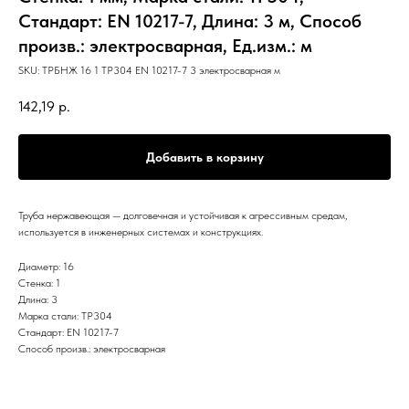
Стандарт: EN 10217-7, Длина: 3 м, Способ
произв.: электросварная, Ед.изм.: м
SKU:
ТРБНЖ 16 1 TP304 EN 10217-7 3 электросварная м
142,19
р.
Добавить в корзину
Труба нержавеющая — долговечная и устойчивая к агрессивным средам,
используется в инженерных системах и конструкциях.
Диаметр: 16
Стенка: 1
Длина: 3
Марка стали: TP304
Стандарт: EN 10217-7
Способ произв.: электросварная