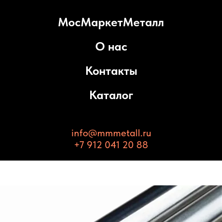
МосМаркетМеталл
О нас
Контакты
Каталог
info@mmmetall.ru
+7 912 041 20 88