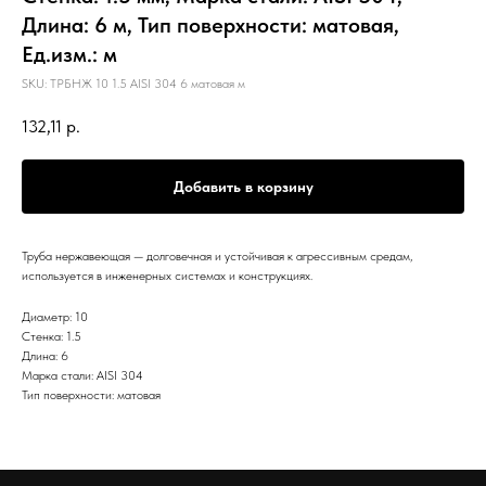
Длина: 6 м, Тип поверхности: матовая,
Ед.изм.: м
SKU:
ТРБНЖ 10 1.5 AISI 304 6 матовая м
132,11
р.
Добавить в корзину
Труба нержавеющая — долговечная и устойчивая к агрессивным средам,
используется в инженерных системах и конструкциях.
Диаметр: 10
Стенка: 1.5
Длина: 6
Марка стали: AISI 304
Тип поверхности: матовая