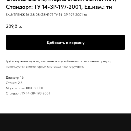
Стандарт: ТУ 14-3Р-197-2001, Ед.изм.: тн
SKU:
ТРБНЖ 16 2.8 08Х18Н10Т ТУ 14-3Р-197-2001 тн
289,8
р.
Добавить в корзину
Труба нержавеющая — долговечная и устойчивая к агрессивным средам,
используется в инженерных системах и конструкциях.
Диаметр: 16
Стенка: 2.8
Марка стали: 08Х18Н10Т
Стандарт: ТУ 14-3Р-197-2001