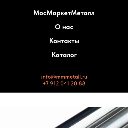
МосМаркетМеталл
О нас
Контакты
Каталог
info@mmmetall.ru
+7 912 041 20 88