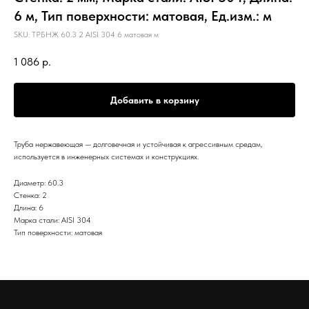
6 м, Тип поверхности: матовая, Ед.изм.: м
SKU:
ТРБНЖ 60.3 2 AISI 304 6 матовая м
1 086
р.
Добавить в корзину
Труба нержавеющая — долговечная и устойчивая к агрессивным средам,
используется в инженерных системах и конструкциях.
Диаметр: 60.3
Стенка: 2
Длина: 6
Марка стали: AISI 304
Тип поверхности: матовая