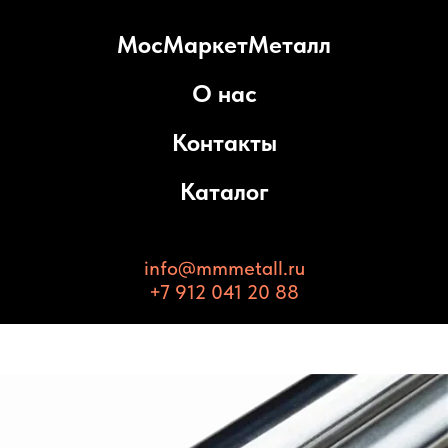
МосМаркетМеталл
О нас
Контакты
Каталог
info@mmmetall.ru
+7 912 041 20 88