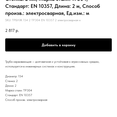
Стандарт: EN 10357, Длина: 2 м, Способ
произв.: электросварная, Ед.изм.: м
SKU:
ТРБНЖ 154 2 TP304 EN 10357 2 электросварная м
2 817
р.
Добавить в корзину
Труба нержавеющая — долговечная и устойчивая к агрессивным средам,
используется в инженерных системах и конструкциях.
Диаметр: 154
Стенка: 2
Длина: 2
Марка стали: TP304
Стандарт: EN 10357
Способ произв.: электросварная