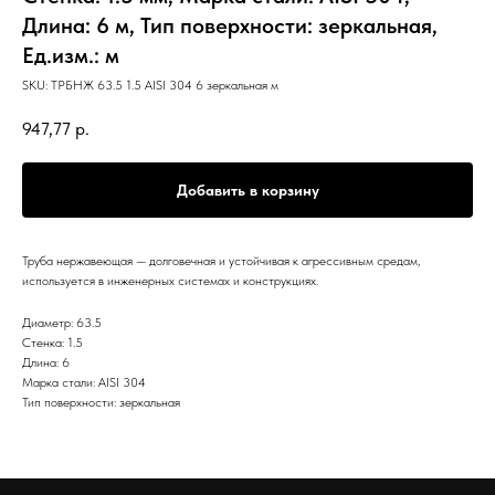
Длина: 6 м, Тип поверхности: зеркальная,
Ед.изм.: м
SKU:
ТРБНЖ 63.5 1.5 AISI 304 6 зеркальная м
947,77
р.
Добавить в корзину
Труба нержавеющая — долговечная и устойчивая к агрессивным средам,
используется в инженерных системах и конструкциях.
Диаметр: 63.5
Стенка: 1.5
Длина: 6
Марка стали: AISI 304
Тип поверхности: зеркальная