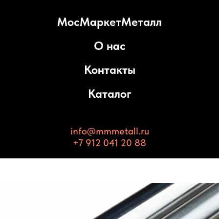
МосМаркетМеталл
О нас
Контакты
Каталог
info@mmmetall.ru
+7 912 041 20 88