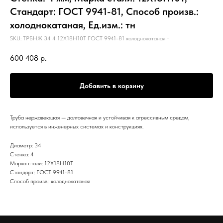
Стандарт: ГОСТ 9941-81, Способ произв.:
холоднокатаная, Ед.изм.: тн
SKU:
ТРБНЖ 34 4 12Х18Н10Т ГОСТ 9941-81 холоднокатаная т
600 408
р.
Добавить в корзину
Труба нержавеющая — долговечная и устойчивая к агрессивным средам,
используется в инженерных системах и конструкциях.
Диаметр: 34
Стенка: 4
Марка стали: 12Х18Н10Т
Стандарт: ГОСТ 9941-81
Способ произв.: холоднокатаная