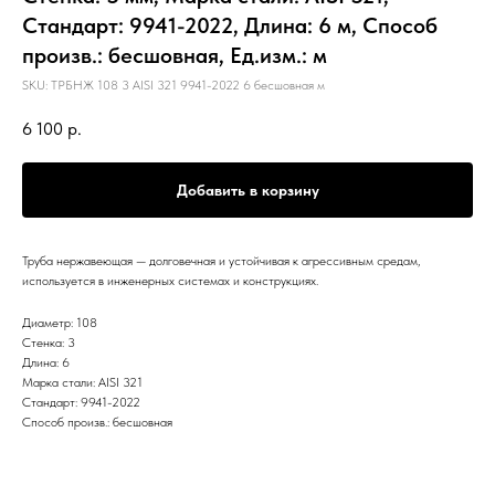
Стандарт: 9941-2022, Длина: 6 м, Способ
произв.: бесшовная, Ед.изм.: м
SKU:
ТРБНЖ 108 3 AISI 321 9941-2022 6 бесшовная м
6 100
р.
Добавить в корзину
Труба нержавеющая — долговечная и устойчивая к агрессивным средам,
используется в инженерных системах и конструкциях.
Диаметр: 108
Стенка: 3
Длина: 6
Марка стали: AISI 321
Стандарт: 9941-2022
Способ произв.: бесшовная