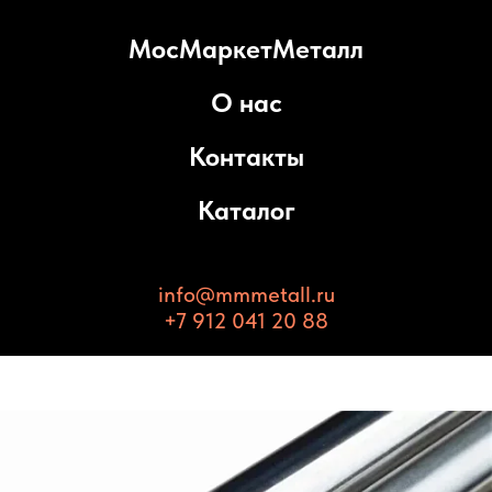
МосМаркетМеталл
О нас
Контакты
Каталог
info@mmmetall.ru
+7 912 041 20 88