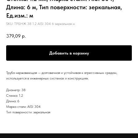
Длина: 6 м, Тип поверхности: зеркальная,
Ед.изм.: м
SKU:
ТРБНЖ 38 1.2 AISI 304 6 зеркальная м
379,09
р.
Добавить в корзину
Труба нержавеющая — долговечная и устойчивая к агрессивным средам,
используется в инженерных системах и конструкциях.
Диаметр: 38
Стенка: 1.2
Длина: 6
Марка стали: AISI 304
Тип поверхности: зеркальная