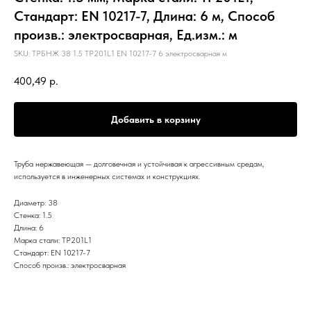
Стандарт: EN 10217-7, Длина: 6 м, Способ
произв.: электросварная, Ед.изм.: м
SKU:
ТРБНЖ 38 1.5 TP201L1 EN 10217-7 6 электросварная м
400,49
р.
Добавить в корзину
Труба нержавеющая — долговечная и устойчивая к агрессивным средам,
используется в инженерных системах и конструкциях.
Диаметр: 38
Стенка: 1.5
Длина: 6
Марка стали: TP201L1
Стандарт: EN 10217-7
Способ произв.: электросварная