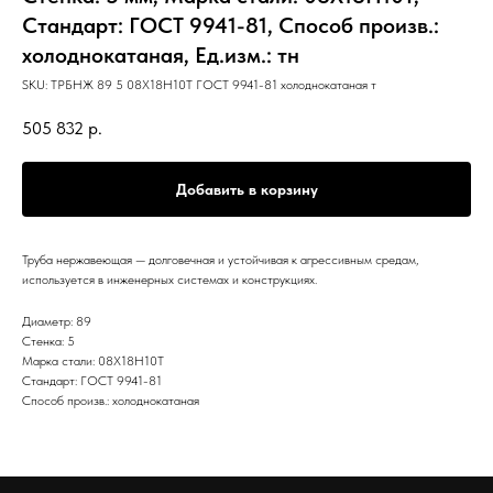
Стандарт: ГОСТ 9941-81, Способ произв.:
холоднокатаная, Ед.изм.: тн
SKU:
ТРБНЖ 89 5 08Х18Н10Т ГОСТ 9941-81 холоднокатаная т
505 832
р.
Добавить в корзину
Труба нержавеющая — долговечная и устойчивая к агрессивным средам,
используется в инженерных системах и конструкциях.
Диаметр: 89
Стенка: 5
Марка стали: 08Х18Н10Т
Стандарт: ГОСТ 9941-81
Способ произв.: холоднокатаная