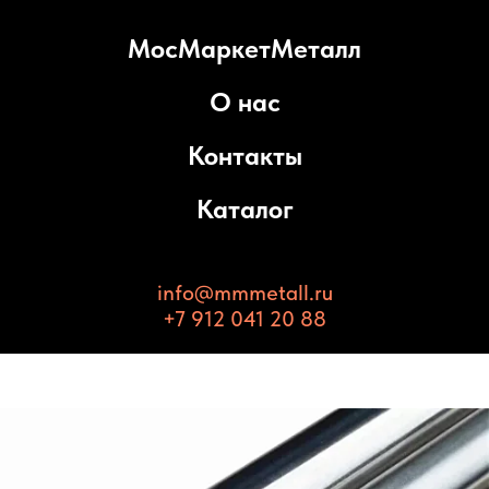
МосМаркетМеталл
О нас
Контакты
Каталог
info@mmmetall.ru
+7 912 041 20 88