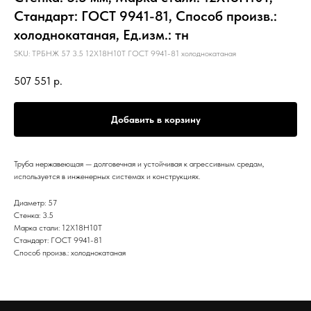
Стандарт: ГОСТ 9941-81, Способ произв.:
холоднокатаная, Ед.изм.: тн
SKU:
ТРБНЖ 57 3.5 12Х18Н10Т ГОСТ 9941-81 холоднокатаная
507 551
р.
Добавить в корзину
Труба нержавеющая — долговечная и устойчивая к агрессивным средам,
используется в инженерных системах и конструкциях.
Диаметр: 57
Стенка: 3.5
Марка стали: 12Х18Н10Т
Стандарт: ГОСТ 9941-81
Способ произв.: холоднокатаная